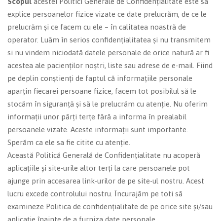
Scopul
acestei Politici Generale de Confidențialitate este să
explice persoanelor fizice vizate ce date prelucrăm, de ce le
prelucrăm și ce facem cu ele – în calitatea noastră de
operator. Luăm în serios confidențialitatea și nu transmitem
si nu vindem niciodată datele personale de orice natură ar fi
acestea ale pacienților noștri, liste sau adrese de e-mail. Fiind
pe deplin conștienți de faptul că informațiile personale
aparțin fiecarei persoane fizice, facem tot posibilul să le
stocăm în siguranță și să le prelucrăm cu atenție. Nu oferim
informații unor părți terțe fără a informa în prealabil
persoanele vizate. Aceste informații sunt importante.
Sperăm ca ele sa fie citite cu atenție.
Această Politică Generală de Confidențialitate nu acoperă
aplicațiile și site-urile altor terți la care persoanele pot
ajunge prin accesarea link-urilor de pe site-ul nostru. Acest
lucru excede controlului nostru. Încurajăm pe toti să
examineze Politica de confidențialitate de pe orice site și/sau
aplicație înainte de a furniza date personale.