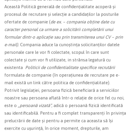
Această Politică generală de confidențialitate acoperă și
procesul de recrutare și selecție a candidaților la posturile
ofertate de companie (
de ex. – compania obține date cu
caracter personal ca urmare a solicitării completării unui
formular dintr-o aplicație sau prin transmiterea unui CV – prin
e-mail).
Compania aduce la cunoștința solicitanților datele
personale care le vor fi colectate, scopul în care sunt
colectate și cum vor fi utilizate, in strânsa legatură cu
existenta
Politicii de confidentialitate specifice recrutării
formulata de companie (în operațiunea de recrutare pe e-
mail există un link către politica de confidențialitate).
Potrivit legislației, persoana fizică beneficiară a serviciilor
noastre sau persoana aflată într-o relație de orice fel cu noi,
este o
„persoană vizată”,
adică o persoană fizică identificată
sau identificabilă. Pentru a fi complet transparenți în privința
prelucrării de date și pentru a permite ca aceasta să își
exercite cu ușurință, în orice moment, drepturile, am