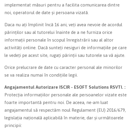
implementat măsuri pentru a facilita comunicarea dintre
noi, operatorul de date și persoana vizată.
Daca nu ați împlinit încă 16 ani, veți avea nevoie de acordul
părinților sau al tutorelui înainte de a ne furniza orice
informații personale în scopul înregistrării sau al altor
activități online. Dacă sunteți nesiguri de informațiile pe care
le vedeți pe acest site, rugați părinții sau tutorele sa vă ajute.
Orice prelucrare de date cu caracter personal ale minorilor
se va realiza numai în condițiile legii.
Angajamentul Autorizare ISCIR - ESOFT Solutions RSVTI. :
Protecția informațiilor personale ale persoanelor vizate este
foarte importantă pentru noi. De aceea, ne-am luat
angajamentul să respectăm noul Regulament (EU) 2016/679,
legislația națională aplicabilă în materie, dar și următoarele
principii: