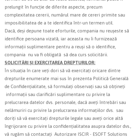
prelungit în funcție de diferite aspecte, precum
complexitatea cererii, numărul mare de cereri primite sau
imposibilitatea de a te identifica într-un termen util.
Dacă, deși depune toate eforturile, compania nu reușeste să
identifice persoana vizată, iar aceasta nu îi furnizează
informații suplimentare pentru a reuși să o identifice,
compania nu va fi obligată să dea curs solicitării.
SOLICITĂRI ȘI EXERCITAREA DREPTURILOR:
În situația în care veți dori să vă exercitați oricare dintre
drepturile enumerate mai sus în prezenta Politică Generală
de Confidențialitate, să formulați observați sau să obțineți
informații sau clarificări suplimentare cu privire la
prelucrarea datelor dvs. personale, dacă aveți întrebări sau
nelămuriri cu privire la prelucrarea informațiilor dvs. sau
doriți să vă exercitați drepturile legale sau aveți orice altă
îngrijorare cu privire la confidențialitatea asupra datelor dvs.,
vă rugăm să contactați Autorizare ISCIR - ESOFT Solutions