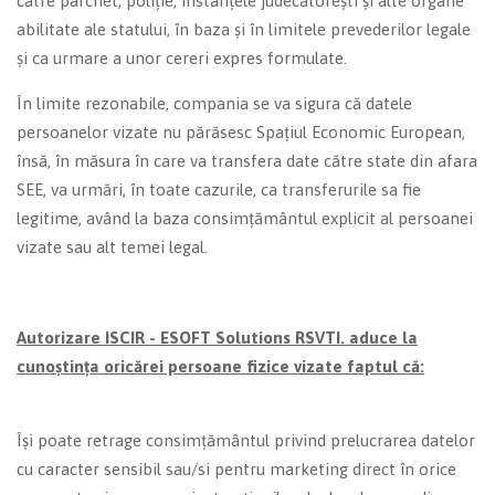
către parchet, poliție, instanțele judecătorești și alte organe
abilitate ale statului, în baza și în limitele prevederilor legale
și ca urmare a unor cereri expres formulate.
În limite rezonabile, compania se va sigura că datele
persoanelor vizate nu părăsesc Spațiul Economic European,
însă, în măsura în care va transfera date către state din afara
SEE, va urmări, în toate cazurile, ca transferurile sa fie
legitime, având la baza consimțământul explicit al persoanei
vizate sau alt temei legal.
Autorizare ISCIR - ESOFT Solutions RSVTI.
aduce la
cunoștința oricărei persoane fizice vizate faptul că:
Își poate retrage consimțământul privind prelucrarea datelor
cu caracter sensibil sau/si pentru marketing direct în orice