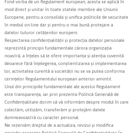
Fiind vorba de un Regulament european, acesta se aplică în
mod direct și unitar în toate statele membre ale Uniunii
Europene, pentru a consolida și unifica politicile de securitate
în mediul on-line dar și pentru o mai bună protejare a
datelor tuturor cetățenilor europeni.
Respectarea confidențialității și protecția datelor personale
reprezintă principii fundamentale cărora organizația
noastră, a înțeles să le ofere importanța și atenția cuvenită
deoarece fără înțelegerea, conștientizarea și implementarea
lor, activitatea curentă a societății nu se va putea conforma
cerințelor Regulamentului european anterior amintit.
Unul din principiile fundamentale ale acestui Regulament
este transparența, iar prin prezenta Politică Generală de
Confidențialitate dorim să vă informăm despre modul în care
colectăm, utilizăm, transferăm și protejăm datele
dumneavoastră cu caracter personal.
Ne rezervăm dreptul de a actualiza, revizui și modifica
periodic prezenta Politică Generală de Confidențialitate În