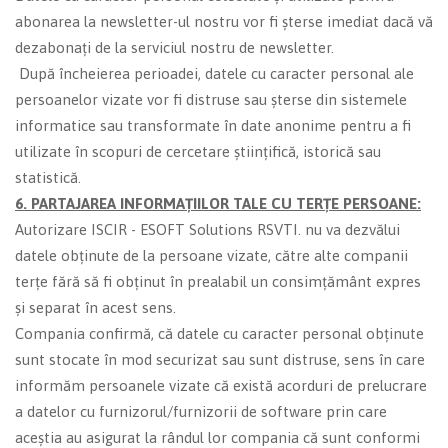
abonarea la newsletter-ul nostru vor fi șterse imediat dacă vă
dezabonați de la serviciul nostru de newsletter.
După încheierea perioadei, datele cu caracter personal ale
persoanelor vizate vor fi distruse sau șterse din sistemele
informatice sau transformate în date anonime pentru a fi
utilizate în scopuri de cercetare științifică, istorică sau
statistică.
6.
PARTAJAREA INFORMAȚIILOR TALE CU TERȚE PERSOANE:
Autorizare ISCIR - ESOFT Solutions RSVTI. nu va dezvălui
datele obținute de la persoane vizate, către alte companii
terțe fără să fi obținut în prealabil un consimțământ expres
și separat în acest sens.
Compania confirmă, că datele cu caracter personal obținute
sunt stocate în mod securizat sau sunt distruse, sens în care
informăm persoanele vizate că există acorduri de prelucrare
a datelor cu furnizorul/furnizorii de software prin care
aceștia au asigurat la rândul lor compania că sunt conformi