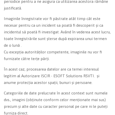
periodice pentru a ne asigura ca utilizarea acestora rămâne
justificată.
Imaginile înregistrate vor fi păstrate atât timp cât este
necesar pentru ca un incident sa poată fi descoperit și ca
incidentul să poată fi investigat. Având în vederea acest lucru,
toate înregistrările sunt șterse după expirarea unui termen
de o lună .
Cu excepția autorităților competente, imaginile nu vor fi
furnizate către terțe părți.
În acest caz, procesarea datelor are ca temei interesul
legitim al Autorizare ISCIR - ESOFT Solutions RSVTI. și
anume protecția acestor spații, bunuri și persoane.
Categoriile de date prelucrate în acest context sunt numele
dvs., imagini (obținute conform celor menționate mai sus)
precum și alte date cu caracter personal pe care ni le puteți
furniza direct.