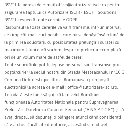
RSVTI. la adresa de e-mail office@autorizare-iscir.ro pentru
asigurarea faptului că Autorizare ISCIR - ESOFT Solutions
RSVTI. respectă toate cerințele GDPR.
Răspunsul la toate cererile vă va fi transmis într-un interval
de timp cât mai scurt posibil, care nu va depăși însă o lună de
la primirea solicitării, cu posibilitatea prelungirii duratei cu
maximum 2 luni dacă vorbim despre o prelucrare complexă
ori de un volum mare de astfel de cereri.
Toate solicitările pot fi depuse personal sau transmise prin
poștă/curier la sediul nostru din Strada Mesteacanului nr.10 G
Comuna Dobroesti, jud. Ilfov , Romaniasau prin poștă
electronică la adresa de e-mail : office@autorizare-iscir.ro.
Totodată este bine să știți că la nivelul României
funcționează Autoritatea Națională pentru Supravegherea
Prelucrării Datelor cu Caracter Personal ("A.N.S.P.D.C.P.") și că
aveți dreptul să depuneți o plângere atunci când considerați
că v-au fost încălcate drepturile, accesând site-ul web