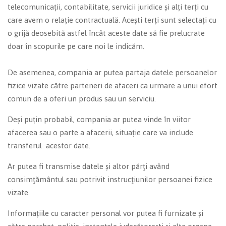
telecomunicații, contabilitate, servicii juridice și alți terți cu
care avem o relație contractuală. Acești terți sunt selectați cu
o grijă deosebită astfel încât aceste date să fie prelucrate
doar în scopurile pe care noi le indicăm.
De asemenea, compania ar putea partaja datele persoanelor
fizice vizate către parteneri de afaceri ca urmare a unui efort
comun de a oferi un produs sau un serviciu.
Deși puțin probabil, compania ar putea vinde în viitor
afacerea sau o parte a afacerii, situație care va include
transferul acestor date.
Ar putea fi transmise datele și altor părţi având
consimţământul sau potrivit instrucţiunilor persoanei fizice
vizate.
Informațiile cu caracter personal vor putea fi furnizate și