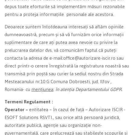
depus toate eforturile să implementăm măsuri rezonabile
pentru a proteja informațiile personale ale acestora.
Deoarece suntem întotdeauna interesați să aflăm opiniile
dumneavoastră, precum și să vă furnizăm orice informații
suplimentare de care ați putea avea nevoie cu privire la
prelucrarea datelor dvs. vă comunicăm faptul că puteți
contacta la adresa de e-mail:office@autorizare-iscir.ro sau
direct printr-o cerere înregistrată la registratura noastră sau
transmisă prin poștă sau curier la sediul nostru din Strada
Mesteacanului nr.10 G Comuna Dobroesti, jud. Ilfov ,
Romania- cu
mențiunea
:
în atenția Departamentului GDPR.
Termeni Regulament :
Operator –
entitatea – în cazul de față – Autorizare ISCIR -
ESOFT Solutions RSVTI., sau orice altă persoană juridică,
autoritate publică, agenție sau organizație non-
guvernamentală, care prelucrează sau stabilește scopurile și