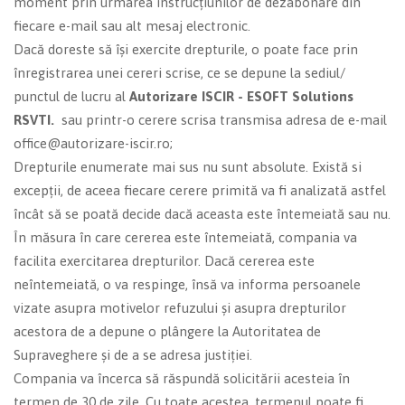
moment prin urmarea instrucțiunilor de dezabonare din
fiecare e-mail sau alt mesaj electronic.
Dacă doreste să își exercite drepturile, o poate face prin
înregistrarea unei cereri scrise, ce se depune la sediul/
punctul de lucru al
Autorizare ISCIR - ESOFT Solutions
RSVTI.
sau printr-o cerere scrisa transmisa adresa de e-mail
office@autorizare-iscir.ro;
Drepturile enumerate mai sus nu sunt absolute. Există si
excepții, de aceea fiecare cerere primită va fi analizată astfel
încât să se poată decide dacă aceasta este întemeiată sau nu.
În măsura în care cererea este întemeiată, compania va
facilita exercitarea drepturilor. Dacă cererea este
neîntemeiată, o va respinge, însă va informa persoanele
vizate asupra motivelor refuzului și asupra drepturilor
acestora de a depune o plângere la Autoritatea de
Supraveghere și de a se adresa justiției.
Compania va încerca să răspundă solicitării acesteia în
termen de 30 de zile. Cu toate acestea, termenul poate fi