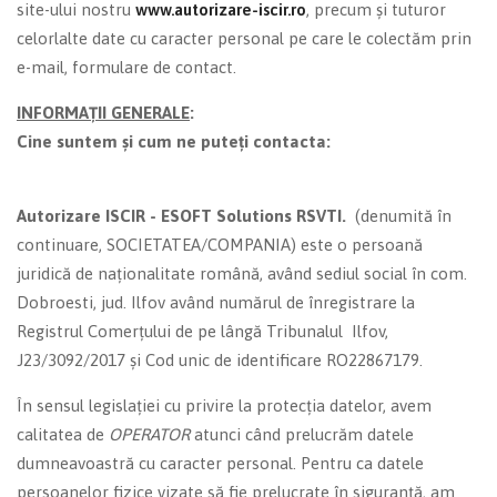
site-ului nostru
www.autorizare-iscir.ro
, precum și tuturor
celorlalte date cu caracter personal pe care le colectăm prin
e-mail, formulare de contact.
INFORMAȚII GENERALE
:
Cine suntem și cum ne puteți contacta:
Autorizare ISCIR - ESOFT Solutions RSVTI.
(denumită în
continuare, SOCIETATEA/COMPANIA) este o persoană
juridică de naționalitate română, având sediul social în com.
Dobroesti, jud. Ilfov având numărul de înregistrare la
Registrul Comerțului de pe lângă Tribunalul Ilfov,
J23/3092/2017 și Cod unic de identificare RO22867179.
În sensul legislației cu privire la protecția datelor, avem
calitatea de
OPERATOR
atunci când prelucrăm datele
dumneavoastră cu caracter personal. Pentru ca datele
persoanelor fizice vizate să fie prelucrate în siguranță, am