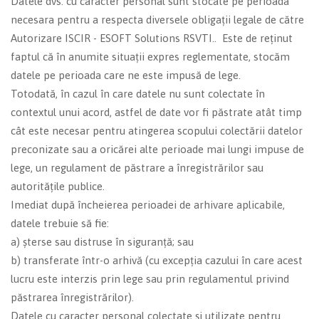
Datele dvs. cu caracter personal sunt stocate pe perioada
necesara pentru a respecta diversele obligații legale de către
Autorizare ISCIR - ESOFT Solutions RSVTI.. Este de reținut
faptul că în anumite situații expres reglementate, stocăm
datele pe perioada care ne este impusă de lege.
Totodată, în cazul în care datele nu sunt colectate în
contextul unui acord, astfel de date vor fi păstrate atât timp
cât este necesar pentru atingerea scopului colectării datelor
preconizate sau a oricărei alte perioade mai lungi impuse de
lege, un regulament de păstrare a înregistrărilor sau
autoritățile publice.
Imediat după încheierea perioadei de arhivare aplicabile,
datele trebuie să fie:
a) șterse sau distruse în siguranță; sau
b) transferate într-o arhivă (cu excepția cazului în care acest
lucru este interzis prin lege sau prin regulamentul privind
păstrarea înregistrărilor).
Datele cu caracter personal colectate și utilizate pentru